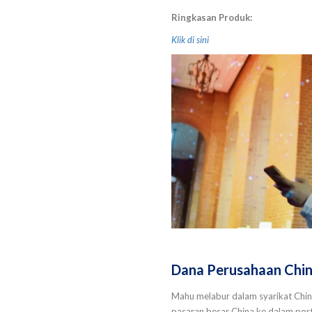
Ringkasan Produk:
Klik di sini
Dana Perusahaan China
Mahu melabur dalam syarikat China
pasaran besar China ke dalam port