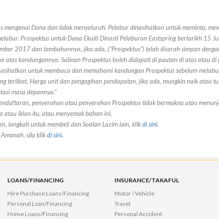
as mengenai Dana dan tidak menyeluruh. Pelabur dinasihatkan untuk meminta, 
labur. Prospektus untuk Dana Ekuiti Dinasti Pelaburan Eastspring bertarikh 15 
mber 2017 dan tambahannya, jika ada, (“Prospektus”) telah diserah simpan denga
ke atas kandungannya. Salinan Prospektus boleh didapati di pautan di atas atau d
 dinasihatkan untuk membaca dan memahami kandungan Prospektus sebelum melabur
 terlibat. Harga unit dan pengagihan pendapatan, jika ada, mungkin naik atau tur
stasi masa depannya."
pendaftaran, penyerahan atau penyerahan Prospektus tidak bermakna atau menun
atau iklan itu, atau menyemak bahan ini.
an, langkah untuk membeli dan Soalan Lazim lain, klik
di sini
.
Amanah, sila klik
di sini
.
LOANS/FINANCING
INSURANCE/TAKAFUL
Hire Purchase Loans/Financing
Motor / Vehicle
Personal Loan/Financing
Travel
Home Loans/Financing
Personal Accident