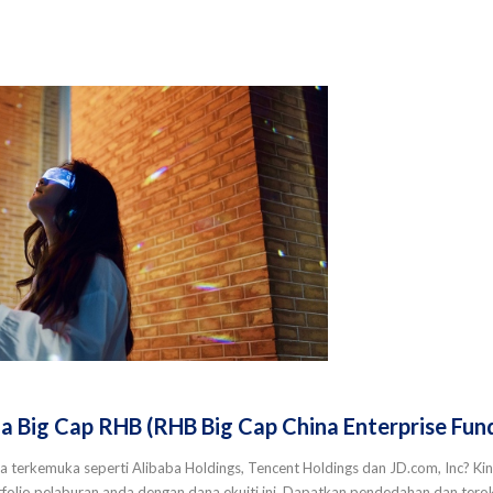
 Big Cap RHB (RHB Big Cap China Enterprise Fun
 terkemuka seperti Alibaba Holdings, Tencent Holdings dan JD.com, Inc? Ki
folio pelaburan anda dengan dana ekuiti ini. Dapatkan pendedahan dan terok