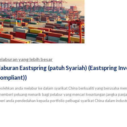
laburan yang lebih besar
laburan Eastspring (patuh Syariah) (Eastspring In
compliant))
bolehkan anda melabur ke dalam syarikat China berkualiti yang berusaha meng
mberi peluang menarik bagi pelabur yang mencari keuntungan jangka panjan
beri anda pendedahan kepada portfolio pelbagai syarikat China dalam industri