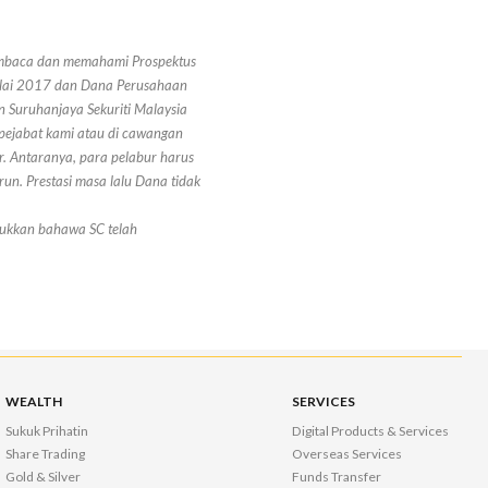
membaca dan memahami Prospektus
Julai 2017 dan Dana Perusahaan
n Suruhanjaya Sekuriti Malaysia
i pejabat kami atau di cawangan
. Antaranya, para pelabur harus
un. Prestasi masa lalu Dana tidak
jukkan bahawa SC telah
WEALTH
SERVICES
Sukuk Prihatin
Digital Products & Services
Share Trading
Overseas Services
Gold & Silver
Funds Transfer