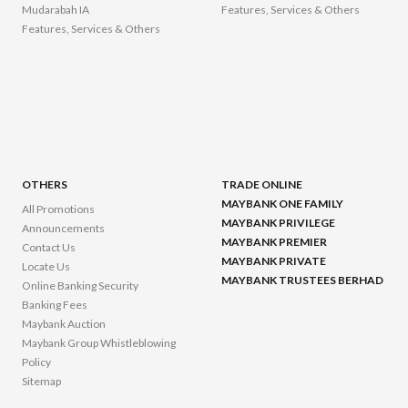
Mudarabah IA
Features, Services & Others
Features, Services & Others
OTHERS
TRADE ONLINE
MAYBANK ONE FAMILY
All Promotions
MAYBANK PRIVILEGE
Announcements
MAYBANK PREMIER
Contact Us
MAYBANK PRIVATE
Locate Us
MAYBANK TRUSTEES BERHAD
Online Banking Security
Banking Fees
Maybank Auction
Maybank Group Whistleblowing
Policy
Sitemap