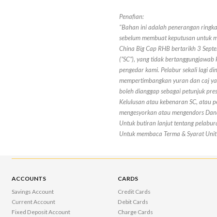
Penafian:
"Bahan ini adalah penerangan ringk
sebelum membuat keputusan untuk me
China Big Cap RHB bertarikh 3 Septe
(”SC”), yang tidak bertanggungjawab 
pengedar kami. Pelabur sekali lagi
mempertimbangkan yuran dan caj yang
boleh dianggap sebagai petunjuk pre
Kelulusan atau kebenaran SC, atau 
mengesyorkan atau mengendors Dana 
Untuk butiran lanjut tentang pelabur
Untuk membaca Terma & Syarat Unit 
ACCOUNTS
CARDS
Savings Account
Credit Cards
Current Account
Debit Cards
Fixed Deposit Account
Charge Cards