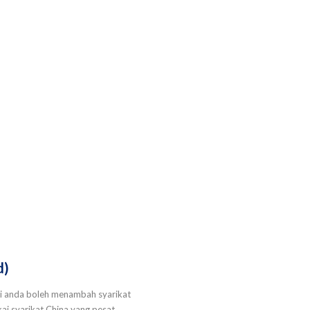
d)
ni anda boleh menambah syarikat
ai syarikat China yang pesat