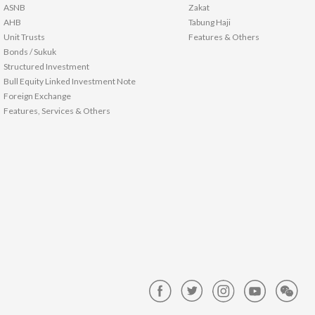
ASNB
Zakat
AHB
Tabung Haji
Unit Trusts
Features & Others
Bonds / Sukuk
Structured Investment
Bull Equity Linked Investment Note
Foreign Exchange
Features, Services & Others