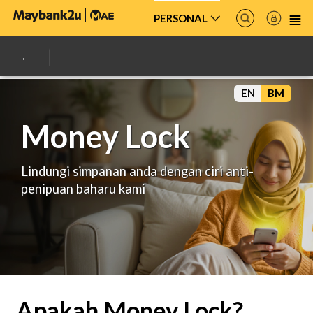
PERSONAL
EN
BM
Money Lock
Lindungi simpanan anda dengan ciri anti-
penipuan baharu kami
Apakah Money Lock?