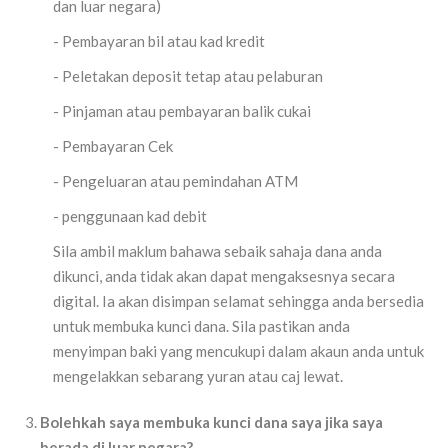
dan luar negara)
- Pembayaran bil atau kad kredit
- Peletakan deposit tetap atau pelaburan
- Pinjaman atau pembayaran balik cukai
- Pembayaran Cek
- Pengeluaran atau pemindahan ATM
- penggunaan kad debit
Sila ambil maklum bahawa sebaik sahaja dana anda
dikunci, anda tidak akan dapat mengaksesnya secara
digital. Ia akan disimpan selamat sehingga anda bersedia
untuk membuka kunci dana. Sila pastikan anda
menyimpan baki yang mencukupi dalam akaun anda untuk
mengelakkan sebarang yuran atau caj lewat.
Bolehkah saya membuka kunci dana saya jika saya
berada di luar negara?