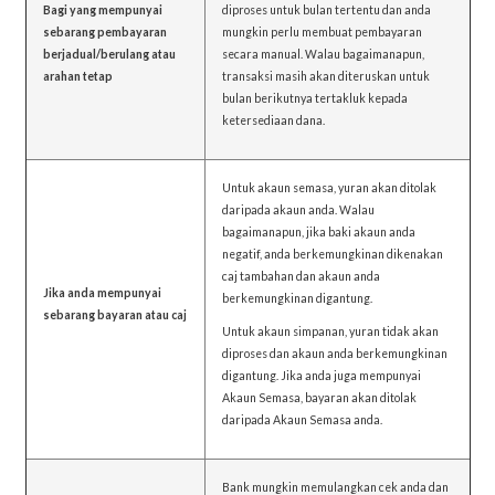
Bagi yang mempunyai
diproses untuk bulan tertentu dan anda
sebarang pembayaran
mungkin perlu membuat pembayaran
berjadual/berulang atau
secara manual. Walau bagaimanapun,
arahan tetap
transaksi masih akan diteruskan untuk
bulan berikutnya tertakluk kepada
ketersediaan dana.
Untuk akaun semasa, yuran akan ditolak
daripada akaun anda. Walau
bagaimanapun, jika baki akaun anda
negatif, anda berkemungkinan dikenakan
caj tambahan dan akaun anda
Jika anda mempunyai
berkemungkinan digantung.
sebarang bayaran atau caj
Untuk akaun simpanan, yuran tidak akan
diproses dan akaun anda berkemungkinan
digantung. Jika anda juga mempunyai
Akaun Semasa, bayaran akan ditolak
daripada Akaun Semasa anda.
Bank mungkin memulangkan cek anda dan