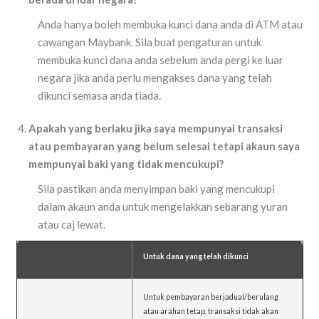
Anda hanya boleh membuka kunci dana anda di ATM atau
cawangan Maybank. Sila buat pengaturan untuk
membuka kunci dana anda sebelum anda pergi ke luar
negara jika anda perlu mengakses dana yang telah
dikunci semasa anda tiada.
Apakah yang berlaku jika saya mempunyai transaksi
atau pembayaran yang belum selesai tetapi akaun saya
mempunyai baki yang tidak mencukupi?
Sila pastikan anda menyimpan baki yang mencukupi
dalam akaun anda untuk mengelakkan sebarang yuran
atau caj lewat.
Untuk dana yang telah dikunci
Untuk pembayaran berjadual/berulang
atau arahan tetap, transaksi tidak akan