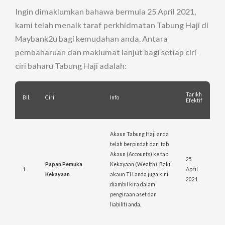
Ingin dimaklumkan bahawa bermula 25 April 2021,
kami telah menaik taraf perkhidmatan Tabung Haji di
Maybank2u bagi kemudahan anda. Antara
pembaharuan dan maklumat lanjut bagi setiap ciri-
ciri baharu Tabung Haji adalah:
Tarikh
Bil.
Ciri
Info
Efektif
Akaun Tabung Haji anda
telah berpindah dari tab
Akaun (Accounts) ke tab
25
Papan Pemuka
Kekayaan (Wealth). Baki
1
April
Kekayaan
akaun TH anda juga kini
2021
diambil kira dalam
pengiraan aset dan
liabiliti anda.