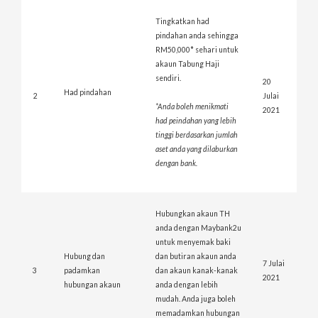
Tingkatkan had
pindahan anda sehingga
RM50,000* sehari untuk
akaun Tabung Haji
sendiri.
20
Had pindahan
2
Julai
*
Anda
boleh
menikmati
2021
had
peindahan
yang
lebih
tinggi
berdasarkan
jumlah
aset
anda
yang
dilaburkan
dengan
bank.
Hubungkan akaun TH
anda dengan Maybank2u
untuk menyemak baki
Hubung dan
dan butiran akaun anda
7 Julai
3
padamkan
dan akaun kanak-kanak
2021
hubungan akaun
anda dengan lebih
mudah. Anda juga boleh
memadamkan hubungan