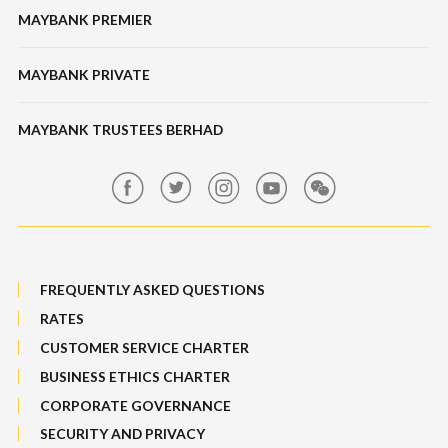
Features & Others
MAYBANK PREMIER
Online Banking Security
Structured Investment
Banking Fees
MAYBANK PRIVATE
Bull Equity Linked Investment Note
Maybank Auction
Foreign Exchange
MAYBANK TRUSTEES BERHAD
Maybank Group Whistleblowing Policy
Features, Services & Others
Sitemap
FREQUENTLY ASKED QUESTIONS
RATES
CUSTOMER SERVICE CHARTER
BUSINESS ETHICS CHARTER
CORPORATE GOVERNANCE
SECURITY AND PRIVACY