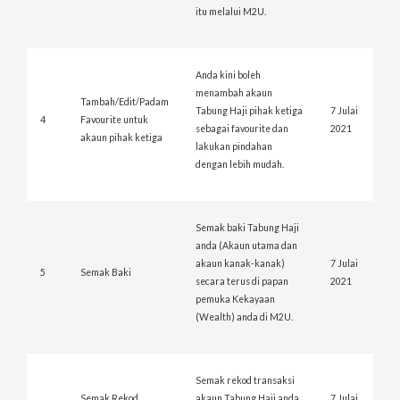
itu melalui M2U.
Anda kini boleh
menambah akaun
Tambah/Edit/Padam
Tabung Haji pihak ketiga
7 Julai
4
Favourite untuk
sebagai favourite dan
2021
akaun pihak ketiga
lakukan pindahan
dengan lebih mudah.
Semak baki Tabung Haji
anda (Akaun utama dan
akaun kanak-kanak)
7 Julai
5
Semak Baki
secara terus di papan
2021
pemuka Kekayaan
(Wealth) anda di M2U.
Semak rekod transaksi
Semak Rekod
akaun Tabung Haji anda
7 Julai