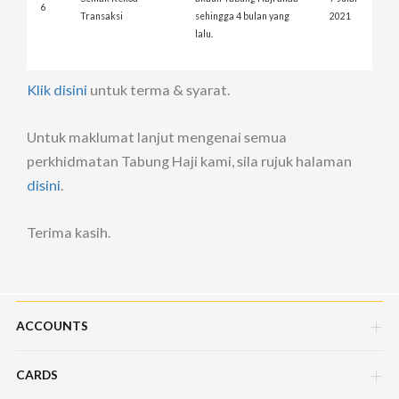
6
Transaksi
sehingga 4 bulan yang
2021
lalu.
Klik disini
untuk terma & syarat.
Untuk maklumat lanjut mengenai semua
perkhidmatan Tabung Haji kami, sila rujuk halaman
disini
.
Terima kasih.
ACCOUNTS
CARDS
Savings Account